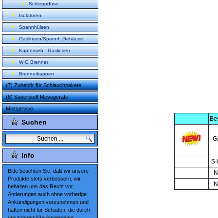
Schleppdüse
Isolatoren
Spannhülsen
Gaslinsen/Spannh.Gehäuse
Kupfersieb - Gaslinsen
WIG Brenner
Brennerkappen
(7) Zubehör für Schlauchpakete
(8) Sauerstoff Messgeräte
Mietservice
Bes
Suchen
G
Info
S-
Bitte beachten Sie, daß wir unsere
N
Produkte stets verbessern, wir
N
behalten uns das Recht vor,
Änderungen auch ohne vorherige
Ankündigungen vorzunehmen und
haften nicht für Schäden, die durch
unsachgemäße Anwendung