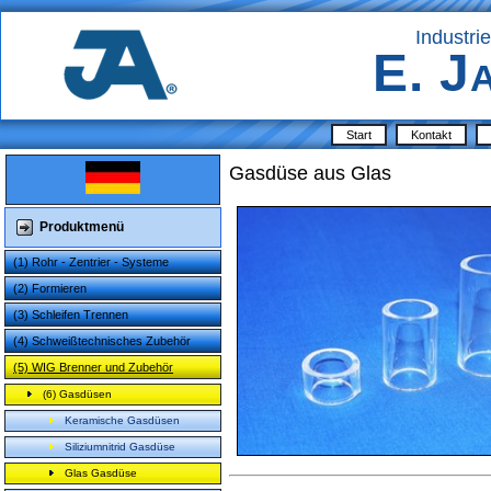
Industri
E. J
Start
Kontakt
Gasdüse aus Glas
Produktmenü
(1) Rohr - Zentrier - Systeme
(2) Formieren
(3) Schleifen Trennen
(4) Schweißtechnisches Zubehör
(5) WIG Brenner und Zubehör
(6) Gasdüsen
Keramische Gasdüsen
Siliziumnitrid Gasdüse
Glas Gasdüse