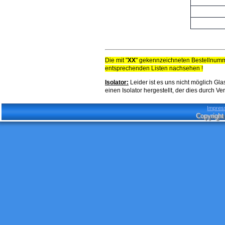
Die mit "
XX
" gekennzeichneten Bestellnumm
entsprechenden Listen nachsehen !
Isolator:
Leider ist es uns nicht möglich G
einen Isolator hergestellt, der dies durch V
Impre
Copyright