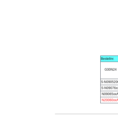
Bestellnr.
G30N24
S-N090520
S-N09076x
N09065xx
N20060xx