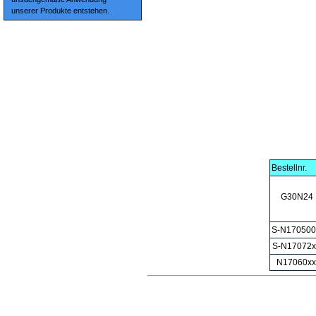
unserer Produkte entstehen.
Bestellnr.
G30N24
S-N170500
S-N17072x
N17060xx