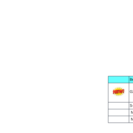
Be
G
S
N
N